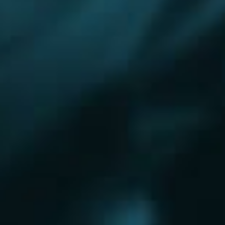
Королёв
Красково
Красноармейск
Красногорск
Краснозаводск
Кубинка
Куровское
Ликино-Дулево
Лобня
Лосино-Петровский
Луховицы
Лыткарино
Люберцы
Малаховка
Можайск
Московский
Омск
Наро-Фоминск