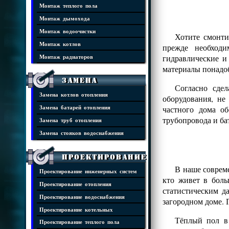
Монтаж теплого пола
Монтаж дымохода
Монтаж водоочистки
Хотите смонти
Монтаж котлов
прежде необходи
гидравлические и
Монтаж радиаторов
материалы понадоб
Замена
Согласно сде
Замена котлов отопления
оборудования, н
частного дома о
Замена батарей отопления
трубопровода и ба
Замена труб отопления
Замена стояков водоснабжения
Проектирование
В наше совреме
Проектирование инженерных систем
кто живет в боль
Проектирование отопления
статистическим д
Проектирование водоснабжения
загородном доме. 
Проектирование котельных
Тёплый пол в 
Проектирование теплого пола