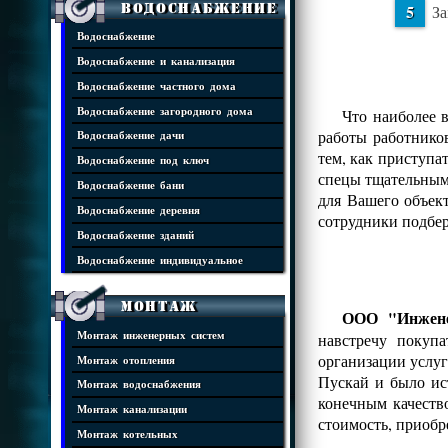
Водоснабжение
За
Водоснабжение
Водоснабжение и канализация
Водоснабжение частного дома
Водоснабжение загородного дома
Что наиболее 
работы работнико
Водоснабжение дачи
тем, как приступа
Водоснабжение под ключ
спецы тщательным 
Водоснабжение бани
для Вашего объек
Водоснабжение деревня
сотрудники подбе
Водоснабжение зданий
Водоснабжение индивидуальное
Монтаж
ООО "Инжене
Монтаж инженерных систем
навстречу покуп
организации услуг
Монтаж отопления
Пускай и было ис
Монтаж водоснабжения
конечным качеств
Монтаж канализации
стоимость, приобр
Монтаж котельных