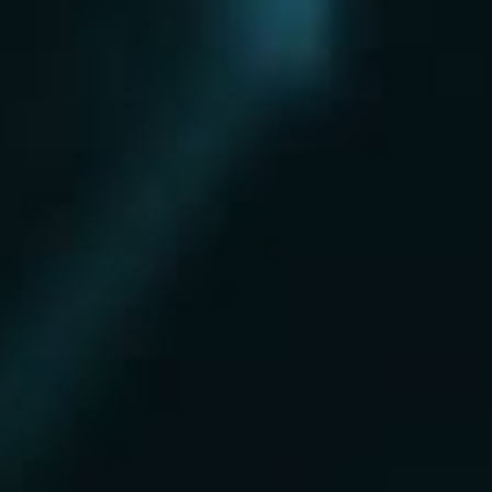
Нахабино
Ногинск
Одинцово
Ожерелье
Озеры
Октябрьский
Опалиха
Орехово-Зуево
Павловский Посад
Пересвет
Пироговский
Поварово
Подольск
Протвино
Пушкино
Пущино
Раменское
Реутов