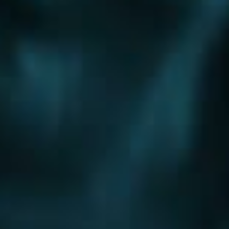
Шоссе
Алтуфьевское шоссе
Боровское шоссе
Варшавское шоссе
Волоколамское шоссе
Горьковское шоссе
Дмитровское шоссе
Егорьевское шоссе
Ильинское шоссе
Калужское шоссе
Каширское шоссе
Киевское шоссе
Куркинское шоссе
Ленинградское шоссе
Минское шоссе
Можайское шоссе
Новокаширское шоссе