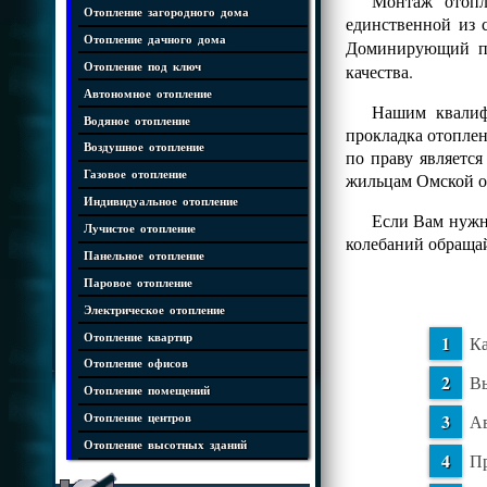
Монтаж отопл
Отопление загородного дома
единственной из 
Отопление дачного дома
Доминирующий 
Отопление под ключ
качества.
Автономное отопление
Нашим квалифи
Водяное отопление
прокладка отопле
Воздушное отопление
по праву являетс
Газовое отопление
жильцам Омской о
Индивидуальное отопление
Если Вам нужна
Лучистое отопление
колебаний обраща
Панельное отопление
Паровое отопление
Электрическое отопление
Отопление квартир
Ка
Отопление офисов
Вы
Отопление помещений
Ав
Отопление центров
Отопление высотных зданий
Пр