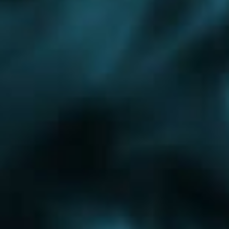
Бронницы
Чехов
Фрязино
Истра
Железнодорожный
Красноармейск
Лобня