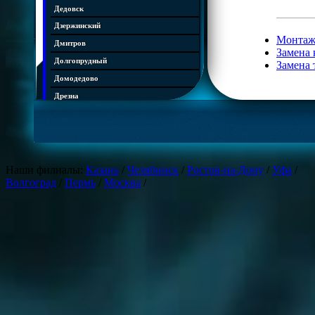
Дедовск
Дзержинский
Монтаж
Дмитров
Замена 
Долгопрудный
Замена 
Домодедово
Дрезна
Дубна
Егорьевск
Железнодорожный
Жуковский
Наши филиалы:
Казань
/
Челябинск
/
Ростов-на-Дону
/
Уфа
/
Волгоград
/
Пермь
/
Москва
/
Зарайск
Звенигород
Ивантеевка
Истра
Кашира
Климовск
Клин
Коломна