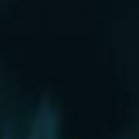
Рошаль
Руза
Сергиев Посад
Серпухов
Солнечногорск
Старая Купавна
Ступино
Сходня
Талдом
Троицк
Химки
Фрязино
Хотьково
Храпуново
Черноголовка
Чехов
Шатура
Щелково