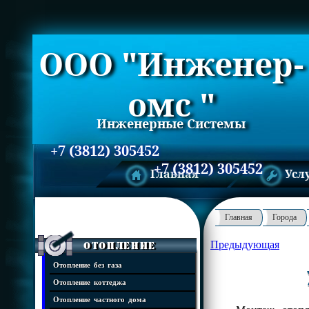
ООО "Инженер-
омс "
Инженерные Системы
+7 (3812) 305452
+7 (3812) 305452
Главная
Усл
Главная
Города
Предыдующая
Отопление
Отопление без газа
Отопление коттеджа
Отопление частного дома