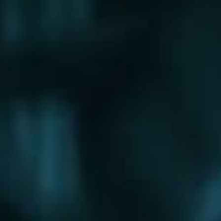
Щербинка
Электрогорск
Электросталь
Электроугли
Юбилейный
Яхрома
Округа
Восточный округ
Западный округ
Северный округ
Северо-Восточный округ
Северо-Западный округ
Центральный округ
Юго-Восточный округ
Юго-Западный округ
Южный округ
Зеленоградский округ