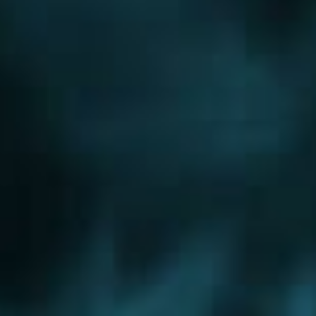
Новорижское шоссе
Новорязанское шоссе
Новосходненское шоссе
Носовихинское шоссе
Осташковское шоссе
Пятницкое шоссе
Рогачевское шоссе
Рублево-Успенское шоссе
Симферопольское шоссе
Сколковское шоссе
Щелковское шоссе
Ярославское шоссе
Вы были тут ранее....
Рогачевское шоссе
Водоснабжение бани
Водоснабжение частного дома