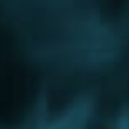
Новорижское шоссе
Новорязанское шоссе
Новосходненское шоссе
Носовихинское шоссе
Осташковское шоссе
Пятницкое шоссе
Рогачевское шоссе
Рублево-Успенское шоссе
Симферопольское шоссе
Сколковское шоссе
Щелковское шоссе
Ярославское шоссе
Вы были тут ранее....
Шатура
Щербинка
Воскресенск