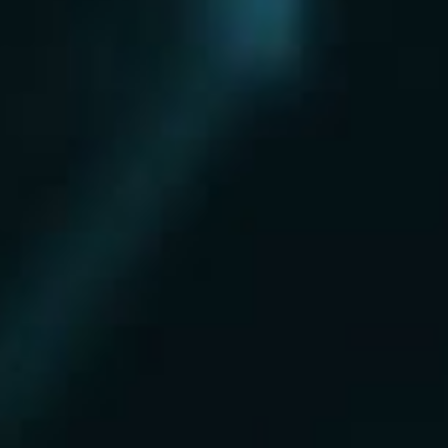
Нахабино
Ногинск
Одинцово
Ожерелье
Озеры
Октябрьский
Опалиха
Орехово-Зуево
Павловский Посад
Пересвет
Пироговский
Поварово
Подольск
Протвино
Пушкино
Пущино
Раменское
Реутов