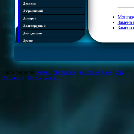
Дедовск
Дзержинский
Монтаж
Дмитров
Замена 
Долгопрудный
Замена 
Домодедово
Дрезна
Дубна
Егорьевск
Железнодорожный
Жуковский
Наши филиалы:
Казань
/
Челябинск
/
Ростов-на-Дону
/
Уфа
/
Волгоград
/
Пермь
/
Москва
/
Зарайск
Звенигород
Ивантеевка
Истра
Кашира
Климовск
Клин
Коломна