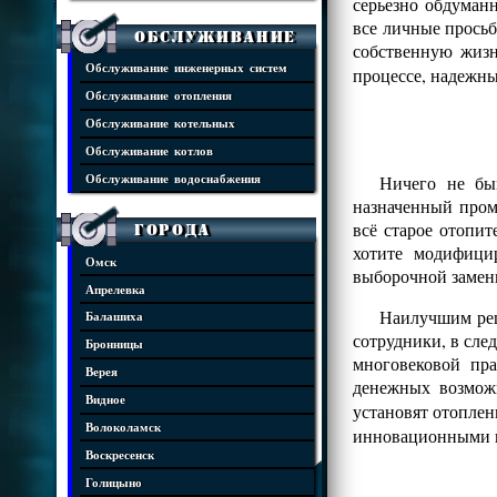
серьезно обдуман
все личные просьб
Обслуживание
собственную жизн
Обслуживание инженерных систем
процессе, надежны
Обслуживание отопления
Обслуживание котельных
Обслуживание котлов
Ничего не бы
Обслуживание водоснабжения
назначенный пром
всё старое отопит
Города
хотите модифици
Омск
выборочной замен
Апрелевка
Наилучшим реш
Балашиха
сотрудники, в сле
Бронницы
многовековой пр
Верея
денежных возмож
Видное
установят отопле
Волоколамск
инновационными 
Воскресенск
Голицыно