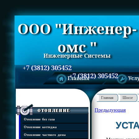
ООО "Инженер-
омс "
Инженерные Системы
+7 (3812) 305452
+7 (3812) 305452
Главная
Усл
Главная
Шоссе
Предыдующая
Отопление
Отопление без газа
УСТ
Отопление коттеджа
Отопление частного дома