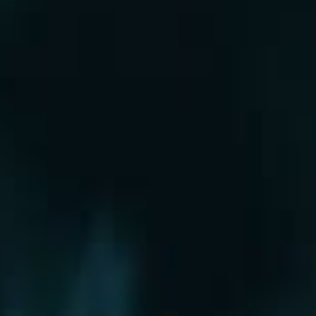
Рошаль
Руза
Сергиев Посад
Серпухов
Солнечногорск
Старая Купавна
Ступино
Сходня
Талдом
Троицк
Химки
Фрязино
Хотьково
Храпуново
Черноголовка
Чехов
Шатура
Щелково