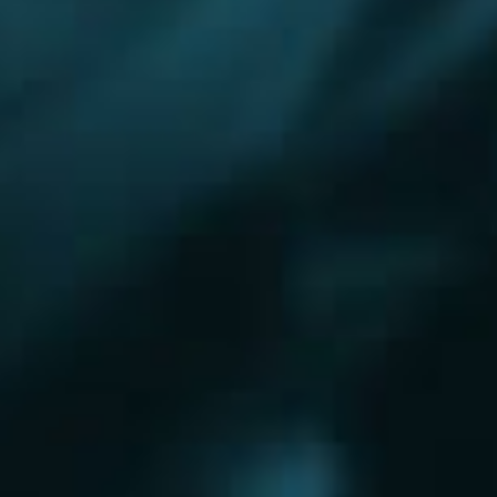
Королёв
Красково
Красноармейск
Красногорск
Краснозаводск
Кубинка
Куровское
Ликино-Дулево
Лобня
Лосино-Петровский
Луховицы
Лыткарино
Люберцы
Малаховка
Можайск
Московский
Омск
Наро-Фоминск