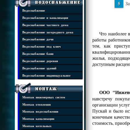
Водоснабжение
За
Водоснабжение
Водоснабжение и канализация
Водоснабжение частного дома
Водоснабжение загородного дома
Что наиболее 
работы работнико
Водоснабжение дачи
тем, как присту
Водоснабжение под ключ
квалифицированны
Водоснабжение бани
жилья, подходяще
Водоснабжение деревня
доступным расцен
Водоснабжение зданий
Водоснабжение индивидуальное
Монтаж
ООО "Инжене
Монтаж инженерных систем
навстречу покуп
организации услуг
Монтаж отопления
Пускай и было ис
Монтаж водоснабжения
конечным качеств
Монтаж канализации
стоимость, приобр
Монтаж котельных