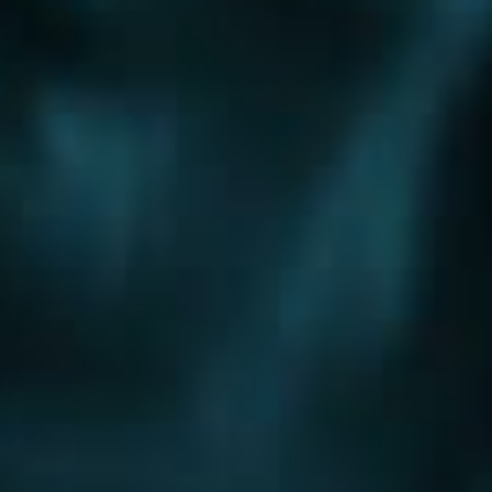
Шоссе
Алтуфьевское шоссе
Боровское шоссе
Варшавское шоссе
Волоколамское шоссе
Горьковское шоссе
Дмитровское шоссе
Егорьевское шоссе
Ильинское шоссе
Калужское шоссе
Каширское шоссе
Киевское шоссе
Куркинское шоссе
Ленинградское шоссе
Минское шоссе
Можайское шоссе
Новокаширское шоссе