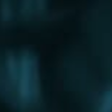
Щербинка
Электрогорск
Электросталь
Электроугли
Юбилейный
Яхрома
Округа
Восточный округ
Западный округ
Северный округ
Северо-Восточный округ
Северо-Западный округ
Центральный округ
Юго-Восточный округ
Юго-Западный округ
Южный округ
Зеленоградский округ