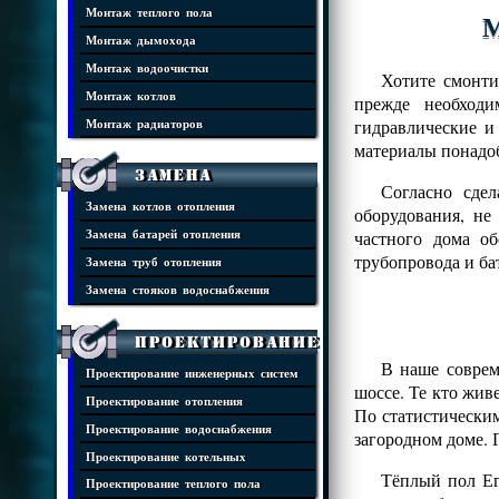
Монтаж теплого пола
М
Монтаж дымохода
Монтаж водоочистки
Хотите смонти
Монтаж котлов
прежде необходи
гидравлические и
Монтаж радиаторов
материалы понадоб
Замена
Согласно сде
Замена котлов отопления
оборудования, н
частного дома о
Замена батарей отопления
трубопровода и ба
Замена труб отопления
Замена стояков водоснабжения
Проектирование
В наше соврем
Проектирование инженерных систем
шоссе. Те кто жив
Проектирование отопления
По статистически
Проектирование водоснабжения
загородном доме. 
Проектирование котельных
Тёплый пол Ег
Проектирование теплого пола