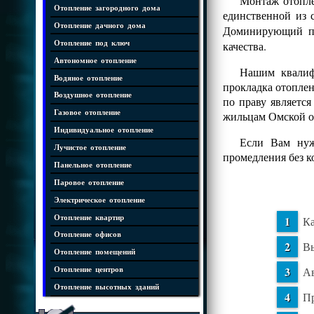
Монтаж отопле
Отопление загородного дома
единственной из 
Отопление дачного дома
Доминирующий 
Отопление под ключ
качества.
Автономное отопление
Нашим квалифи
Водяное отопление
прокладка отопле
Воздушное отопление
по праву являетс
Газовое отопление
жильцам Омской о
Индивидуальное отопление
Если Вам нуж
Лучистое отопление
промедления без 
Панельное отопление
Паровое отопление
Электрическое отопление
Отопление квартир
Ка
Отопление офисов
Вы
Отопление помещений
Ав
Отопление центров
Отопление высотных зданий
Пр