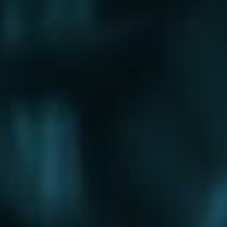
Щербинка
Электрогорск
Электросталь
Электроугли
Юбилейный
Яхрома
Округа
Восточный округ
Западный округ
Северный округ
Северо-Восточный округ
Северо-Западный округ
Центральный округ
Юго-Восточный округ
Юго-Западный округ
Южный округ
Зеленоградский округ