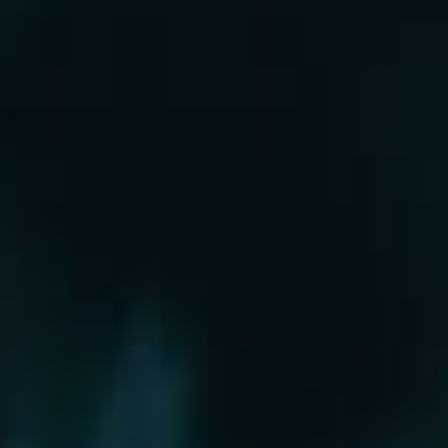
Рошаль
Руза
Сергиев Посад
Серпухов
Солнечногорск
Старая Купавна
Ступино
Сходня
Талдом
Троицк
Химки
Фрязино
Хотьково
Храпуново
Черноголовка
Чехов
Шатура
Щелково