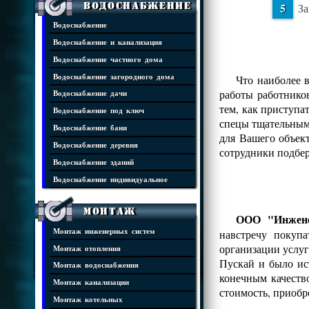
Водоснабжение
За
Водоснабжение
Водоснабжение и канализация
Водоснабжение частного дома
Водоснабжение загородного дома
Что наиболее 
работы работнико
Водоснабжение дачи
тем, как приступа
Водоснабжение под ключ
спецы тщательным 
Водоснабжение бани
для Вашего объек
Водоснабжение деревня
сотрудники подбе
Водоснабжение зданий
Водоснабжение индивидуальное
Монтаж
ООО "Инжене
Монтаж инженерных систем
навстречу покуп
организации услуг
Монтаж отопления
Пускай и было ис
Монтаж водоснабжения
конечным качеств
Монтаж канализации
стоимость, приобр
Монтаж котельных