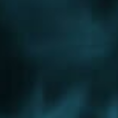
Новорижское шоссе
Новорязанское шоссе
Новосходненское шоссе
Носовихинское шоссе
Осташковское шоссе
Пятницкое шоссе
Рогачевское шоссе
Рублево-Успенское шоссе
Симферопольское шоссе
Сколковское шоссе
Щелковское шоссе
Ярославское шоссе
Вы были тут ранее....
Сколковское шоссе
Варшавское шоссе
Балашиха