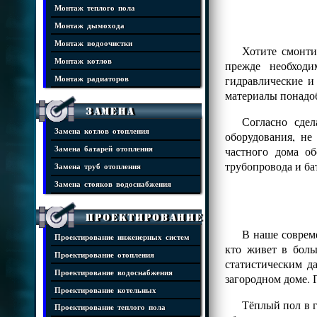
Монтаж теплого пола
Монтаж дымохода
Монтаж водоочистки
Хотите смонти
Монтаж котлов
прежде необходи
гидравлические и
Монтаж радиаторов
материалы понадоб
Замена
Согласно сде
Замена котлов отопления
оборудования, н
частного дома о
Замена батарей отопления
трубопровода и ба
Замена труб отопления
Замена стояков водоснабжения
Проектирование
В наше совреме
Проектирование инженерных систем
кто живет в боль
Проектирование отопления
статистическим д
Проектирование водоснабжения
загородном доме. 
Проектирование котельных
Тёплый пол в г
Проектирование теплого пола