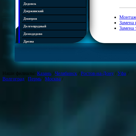
Дедовск
Дзержинский
Монтаж
Дмитров
Замена 
Долгопрудный
Замена 
Домодедово
Дрезна
Дубна
Егорьевск
Железнодорожный
Жуковский
Наши филиалы:
Казань
/
Челябинск
/
Ростов-на-Дону
/
Уфа
/
Волгоград
/
Пермь
/
Москва
/
Зарайск
Звенигород
Ивантеевка
Истра
Кашира
Климовск
Клин
Коломна