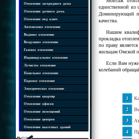
Монтаж отопл
Отопление загородного дома
единственной из 
Отопление дачного дома
Доминирующий 
Отопление под ключ
качества.
Автономное отопление
Нашим квалифи
Водяное отопление
прокладка отопле
Воздушное отопление
по праву являетс
Газовое отопление
жильцам Омской о
Индивидуальное отопление
Если Вам нужна
Лучистое отопление
колебаний обраща
Панельное отопление
Паровое отопление
Электрическое отопление
Отопление квартир
Ка
Отопление офисов
Вы
Отопление помещений
Ав
Отопление центров
Отопление высотных зданий
Пр