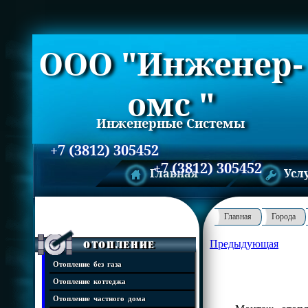
ООО "Инженер-
омс "
Инженерные Системы
+7 (3812) 305452
+7 (3812) 305452
Главная
Усл
Главная
Города
Предыдующая
Отопление
Отопление без газа
Отопление коттеджа
Отопление частного дома