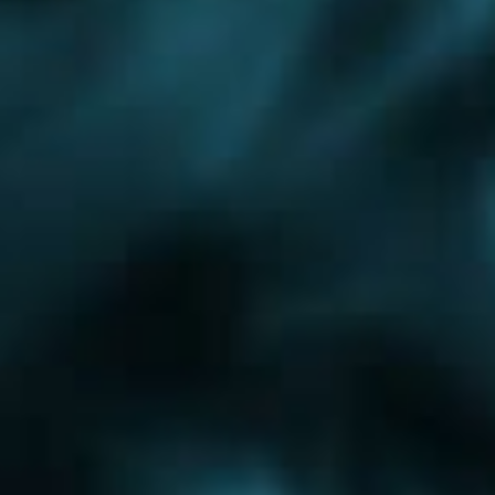
Дмитров
Егорьевск
Электрогорск
Химки
Ивантеевка
Жуковский
Коломна