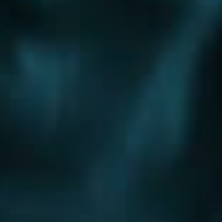
Шоссе
Алтуфьевское шоссе
Боровское шоссе
Варшавское шоссе
Волоколамское шоссе
Горьковское шоссе
Дмитровское шоссе
Егорьевское шоссе
Ильинское шоссе
Калужское шоссе
Каширское шоссе
Киевское шоссе
Куркинское шоссе
Ленинградское шоссе
Минское шоссе
Можайское шоссе
Новокаширское шоссе