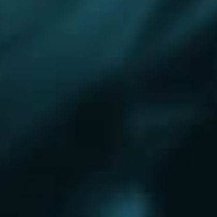
Королёв
Красково
Красноармейск
Красногорск
Краснозаводск
Кубинка
Куровское
Ликино-Дулево
Лобня
Лосино-Петровский
Луховицы
Лыткарино
Люберцы
Малаховка
Можайск
Московский
Омск
Наро-Фоминск