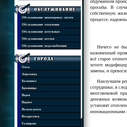
обдуманном проект
просьбы. В случ
Обслуживание
собственную жизн
Обслуживание инженерных систем
процессе, надежны
Обслуживание отопления
Обслуживание котельных
Обслуживание котлов
Ничего не бы
Обслуживание водоснабжения
назначенный пром
всё старое отопит
Города
хотите модифицир
Омск
замены, и превос
Апрелевка
Наилучшим реш
Балашиха
сотрудники, в сле
Бронницы
многовековой пр
Верея
денежных возмож
Видное
установят отопле
Волоколамск
инновационными 
Воскресенск
Голицыно