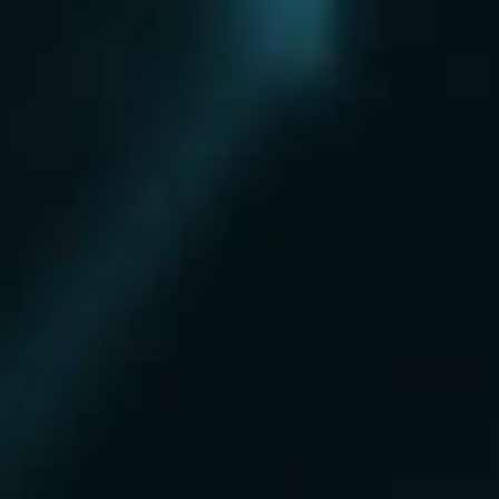
Нахабино
Ногинск
Одинцово
Ожерелье
Озеры
Октябрьский
Опалиха
Орехово-Зуево
Павловский Посад
Пересвет
Пироговский
Поварово
Подольск
Протвино
Пушкино
Пущино
Раменское
Реутов