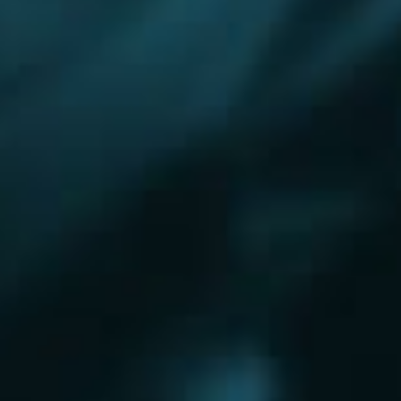
Королёв
Красково
Красноармейск
Красногорск
Краснозаводск
Кубинка
Куровское
Ликино-Дулево
Лобня
Лосино-Петровский
Луховицы
Лыткарино
Люберцы
Малаховка
Можайск
Московский
Омск
Наро-Фоминск