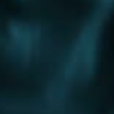
Шоссе
Алтуфьевское шоссе
Боровское шоссе
Варшавское шоссе
Волоколамское шоссе
Горьковское шоссе
Дмитровское шоссе
Егорьевское шоссе
Ильинское шоссе
Калужское шоссе
Каширское шоссе
Киевское шоссе
Куркинское шоссе
Ленинградское шоссе
Минское шоссе
Можайское шоссе
Новокаширское шоссе