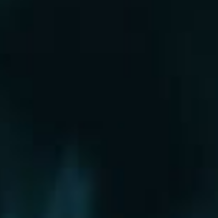
Рошаль
Руза
Сергиев Посад
Серпухов
Солнечногорск
Старая Купавна
Ступино
Сходня
Талдом
Троицк
Химки
Фрязино
Хотьково
Храпуново
Черноголовка
Чехов
Шатура
Щелково