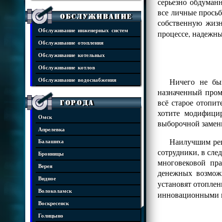
серьезно обдуман
все личные просьб
Обслуживание
собственную жизн
Обслуживание инженерных систем
процессе, надежны
Обслуживание отопления
Обслуживание котельных
Обслуживание котлов
Ничего не бы
Обслуживание водоснабжения
назначенный пром
всё старое отопит
Города
хотите модифици
Омск
выборочной замен
Апрелевка
Наилучшим реш
Балашиха
сотрудники, в сле
Бронницы
многовековой пр
Верея
денежных возмож
Видное
установят отопле
Волоколамск
инновационными 
Воскресенск
Голицыно