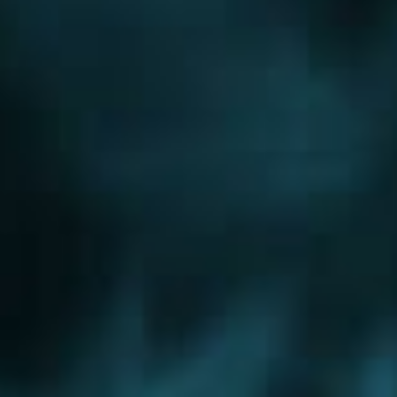
Новорижское шоссе
Новорязанское шоссе
Новосходненское шоссе
Носовихинское шоссе
Осташковское шоссе
Пятницкое шоссе
Рогачевское шоссе
Рублево-Успенское шоссе
Симферопольское шоссе
Сколковское шоссе
Щелковское шоссе
Ярославское шоссе
Вы были тут ранее....
Краснозаводск
Лыткарино
Можайск