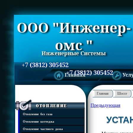
ООО "Инженер-
омс "
Инженерные Системы
+7 (3812) 305452
+7 (3812) 305452
Главная
Усл
Главная
Шоссе
Предыдующая
Отопление
Отопление без газа
УСТА
Отопление коттеджа
Отопление частного дома