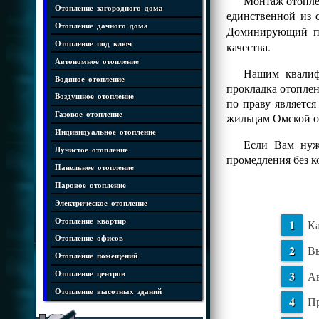
Монтаж отопле
Отопление загородного дома
единственной из 
Отопление дачного дома
Доминирующий 
Отопление под ключ
качества.
Автономное отопление
Нашим квалифи
Водяное отопление
прокладка отопле
Воздушное отопление
по праву являетс
Газовое отопление
жильцам Омской о
Индивидуальное отопление
Если Вам нужн
Лучистое отопление
промедления без 
Панельное отопление
Паровое отопление
Электрическое отопление
Отопление квартир
Ка
Отопление офисов
Вы
Отопление помещений
Ав
Отопление центров
Отопление высотных зданий
Пр