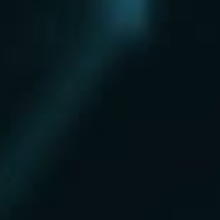
Нахабино
Ногинск
Одинцово
Ожерелье
Озеры
Октябрьский
Опалиха
Орехово-Зуево
Павловский Посад
Пересвет
Пироговский
Поварово
Подольск
Протвино
Пушкино
Пущино
Раменское
Реутов