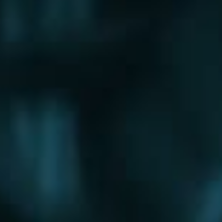
Щербинка
Электрогорск
Электросталь
Электроугли
Юбилейный
Яхрома
Округа
Восточный округ
Западный округ
Северный округ
Северо-Восточный округ
Северо-Западный округ
Центральный округ
Юго-Восточный округ
Юго-Западный округ
Южный округ
Зеленоградский округ