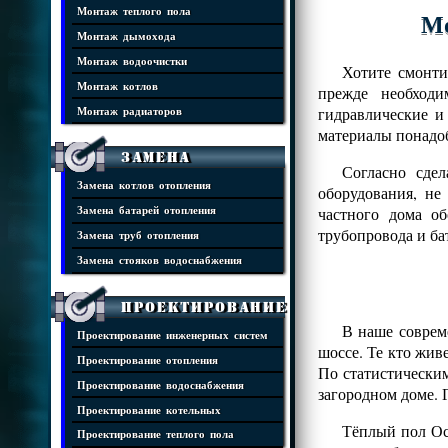
Монтаж теплого пола
Мо
Монтаж дымохода
Монтаж водоочистки
Хотите смонти
Монтаж котлов
прежде необходи
гидравлические и
Монтаж радиаторов
материалы понадоб
Замена
Согласно сде
Замена котлов отопления
оборудования, н
частного дома о
Замена батарей отопления
трубопровода и ба
Замена труб отопления
Замена стояков водоснабжения
Проектирование
В наше соврем
Проектирование инженерных систем
шоссе. Те кто жив
Проектирование отопления
По статистически
Проектирование водоснабжения
загородном доме. 
Проектирование котельных
Тёплый пол Ос
Проектирование теплого пола