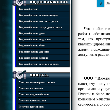
Водоснабжение
За
Водоснабжение
Водоснабжение и канализация
Водоснабжение частного дома
Водоснабжение загородного дома
Что наиболее 
работы работнико
Водоснабжение дачи
тем, как присту
Водоснабжение под ключ
квалифицированны
Водоснабжение бани
жилья, подходяще
Водоснабжение деревня
доступным расцен
Водоснабжение зданий
Водоснабжение индивидуальное
Монтаж
ООО "Инжене
Монтаж инженерных систем
навстречу покуп
организации услуг
Монтаж отопления
Пускай и было ис
Монтаж водоснабжения
конечным качеств
Монтаж канализации
стоимость, приобр
Монтаж котельных