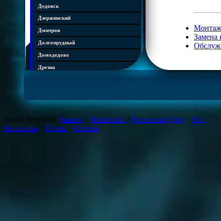
Дедовск
Дзержинский
Монтаж
Дмитров
Замена 
Долгопрудный
Обслуж
Домодедово
Дрезна
Дубна
Егорьевск
Железнодорожный
Жуковский
Наши филиалы:
Казань
/
Челябинск
/
Ростов-на-Дону
/
Уфа
/
Волгоград
/
Пермь
/
Москва
/
Зарайск
Звенигород
Ивантеевка
Истра
Кашира
Климовск
Клин
Коломна