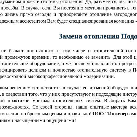
бдуманном проекте системы отопления. Да, разумеется, мы по
 просьбы. В случае, если Вы постоянно мечтали проживать в теп
ю жизнь прямо сегодня и приобретайте отопление загородн
надежным ассистентом Вам будет специализированная компания 
Замена отопления Под
 не бывает постоянного, в том числе и отопительной сист
й промежуток времени, то необходимо её заменить. Для этой 
 отопительное оборудование, а уж после устанавливать прогре
ифицировать целиком и полностью отопительную систему в По
превосходной высокопрофессиональной модернизации.
им решением останется тот, в случае, если сменой оборудова
, в следствии того, что у них присутствуют и подходящие инст
вой практикой монтажа отопительных систем. Выбирать Вам 
возможностях. Со своей стороны, наши опытные мастера вся
ООО "Инженер-омс
отопление по бросовым ценам и правильно!
нными насыщенными ощущениями!