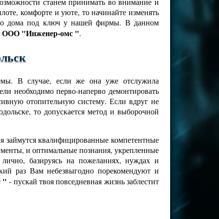
 возможности станем принимать во внимание и
лоте, комфорте и уюте, то начинайте изменять
ого дома под ключ у нашей фирмы. В данном
ООО "Инженер-омс "
-
.
ольск
емы. В случае, если же она уже отслужила
цели необходимо перво-наперво демонтировать
ссивную отопительную систему. Если вдруг не
дольске, то допускается метод и выборочной
ния займутся квалифицированные компетентные
рументы, и оптимальные познания, укрепленные
лично, базируясь на пожеланиях, нуждах и
кий раз Вам небезвыгодно порекомендуют и
 "
- пускай твоя повседневная жизнь заблестит