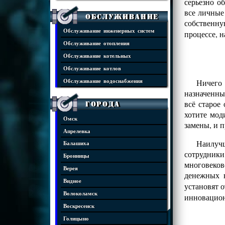
серьезно о
все личные
Обслуживание
собственну
Обслуживание инженерных систем
процессе, 
Обслуживание отопления
Обслуживание котельных
Обслуживание котлов
Ничего
Обслуживание водоснабжения
назначенны
всё старое
Города
хотите мод
Омск
замены, и 
Апрелевка
Наилучш
Балашиха
сотрудники
Бронницы
многовеко
Верея
денежных 
Видное
установят 
Волоколамск
инновацио
Воскресенск
Голицыно