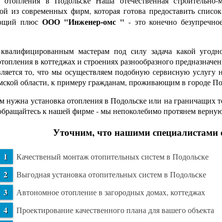
 отопления в Подольске Наша отечественная строительно-м
ой из современных фирм, которая готова предоставить список
ООО "Инженер-омс "
ющий плюс
- это конечно безупречно
валифицированным мастерам под силу задача какой угодно 
отопления в коттеджах и строениях разнообразного предназна
вляется то, что мы осуществляем подобную сервисную услугу 
ской области, к примеру гражданам, проживающим в городе П
м нужна установка отопления в Подольске или на граничащих те
обращайтесь к нашей фирме - мы непоколебимо протянем верну
Уточним, что нашими специалистами 
Качественый монтаж отопительных систем в Подольске
Выгодная установка отопительных систем в Подольске
Автономное отопление в загородных домах, коттеджах
Проектирование качественного плана для вашего объекта