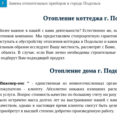
Замена отопительных приборов в городе Подольск
Отопление коттеджа г. П
более важное в нашей с вами деятельности? Естественно же, 
отников компании. Мы предоставляем стопроцентную гарантию
риступать к обустройству отопления коттеджа в Подольске и ка
ельным образом исследуют Вашу местность, рассмотрят с Вами,
 объекта. В случае, если Вам лично необходимы строительные
 подберут Вам подходящий продукт.
Отопление дома г. Под
нженер-омс "
- единственная из немногочисленных орган
 покупателю - клиенту. Абсолютно никаких излишних расхо
и услуги. Вопрос стоимость-качество по большому счету ни разу
ыло истрачено масса долгих лет на выстраивание нашей с в
ачеством, однако в настоящее время клиенты смогут быть цел
 приобретут в высшей степени добротно произведенную работу.