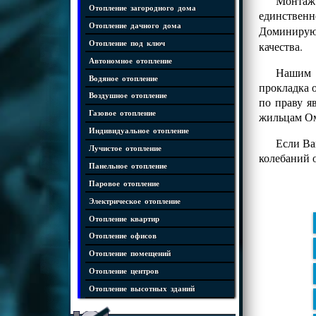
Монтаж
Отопление загородного дома
единственн
Отопление дачного дома
Доминиру
Отопление под ключ
качества.
Автономное отопление
Нашим к
Водяное отопление
прокладка 
Воздушное отопление
по праву я
Газовое отопление
жильцам Ом
Индивидуальное отопление
Если Ва
Лучистое отопление
колебаний 
Панельное отопление
Паровое отопление
Электрическое отопление
Отопление квартир
Отопление офисов
Отопление помещений
Отопление центров
Отопление высотных зданий