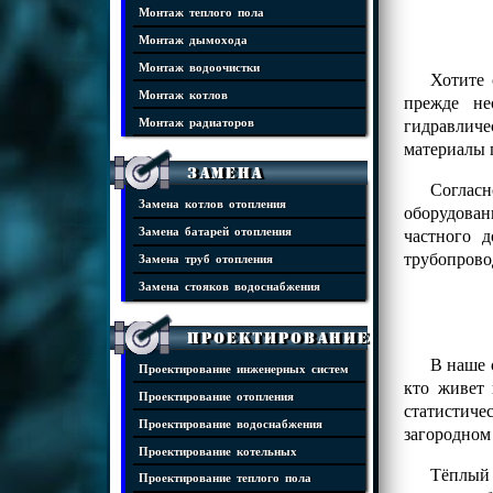
Монтаж теплого пола
Монтаж дымохода
Монтаж водоочистки
Хотите 
Монтаж котлов
прежде не
гидравличе
Монтаж радиаторов
материалы 
Замена
Соглас
Замена котлов отопления
оборудова
частного 
Замена батарей отопления
трубопрово
Замена труб отопления
Замена стояков водоснабжения
Проектирование
В наше 
Проектирование инженерных систем
кто живет 
Проектирование отопления
статистиче
Проектирование водоснабжения
загородном
Проектирование котельных
Тёплый 
Проектирование теплого пола