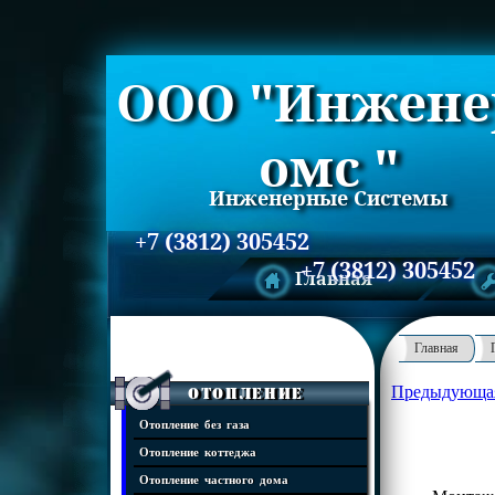
ООО "Инжене
омс "
Инженерные Системы
+7 (3812) 305452
+7 (3812) 305452
Главная
Главная
Предыдующа
Отопление
Отопление без газа
Отопление коттеджа
Отопление частного дома