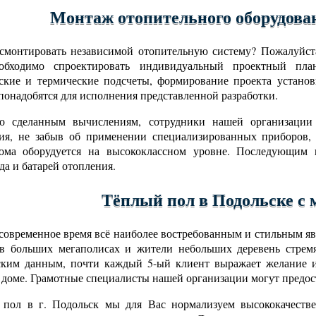
Монтаж отопительного оборудова
смонтировать независимой отопительную систему? Пожалуйста
обходимо спроектировать индивидуальный проектный пла
ские и термические подсчеты, формирование проекта установ
понадобятся для исполнения представленной разработки.
но сделанным вычислениям, сотрудники нашей организации
ния, не забыв об применении специализированных приборов,
дома оборудуется на высококлассном уровне. Последующим ш
да и батарей отопления.
Тёплый пол в Подольске с
современное время всё наиболее востребованным и стильным явл
в больших мегаполисах и жители небольших деревень стрем
ским данным, почти каждый 5-ый клиент выражает желание и
 доме. Грамотные специалисты нашей организации могут предост
пол в г. Подольск мы для Вас нормализуем высококачестве