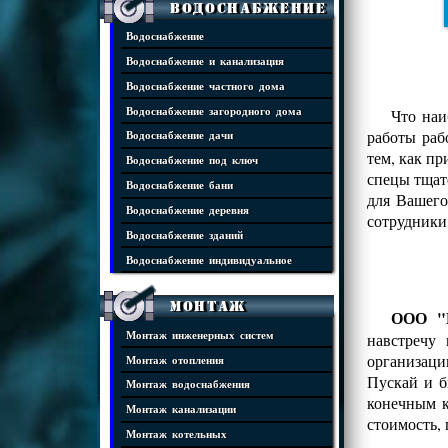
Водоснабжение
Водоснабжение
Водоснабжение и канализация
Водоснабжение частного дома
Водоснабжение загородного дома
Что наи
работы раб
Водоснабжение дачи
тем, как п
Водоснабжение под ключ
спецы тщат
Водоснабжение бани
для Вашего
Водоснабжение деревня
сотрудники
Водоснабжение зданий
Водоснабжение индивидуальное
Монтаж
ООО "И
Монтаж инженерных систем
навстречу
организаци
Монтаж отопления
Пускай и б
Монтаж водоснабжения
конечным к
Монтаж канализации
стоимость,
Монтаж котельных